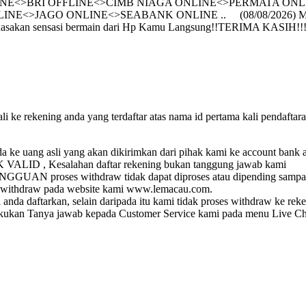
LINE<>BRI OFFLINE<>CIMB NIAGA ONLINE<>PERMATA O
NLINE<>JAGO ONLINE<>SEABANK ONLINE ..
(08/08/2026)
M
 Rasakan sensasi bermain dari Hp Kamu Langsung!!TERIMA KASIH!!
ke rekening anda yang terdaftar atas nama id pertama kali pendaftara
 ke uang asli yang akan dikirimkan dari pihak kami ke account bank 
VALID , Kesalahan daftar rekening bukan tanggung jawab kami
N proses withdraw tidak dapat diproses atau dipending s
u withdraw pada website kami www.lemacau.com.
anda daftarkan, selain daripada itu kami tidak proses withdraw ke rek
elakukan Tanya jawab kepada Customer Service kami pada menu Live Ch