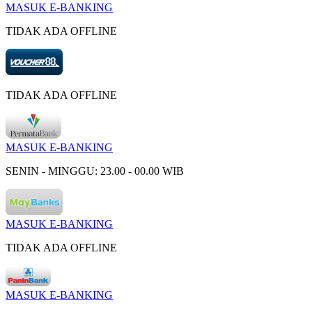
MASUK E-BANKING
TIDAK ADA OFFLINE
TIDAK ADA OFFLINE
MASUK E-BANKING
SENIN - MINGGU: 23.00 - 00.00 WIB
MASUK E-BANKING
TIDAK ADA OFFLINE
MASUK E-BANKING