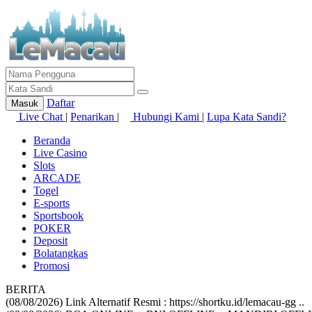
Daftar
Masuk
Live Chat
|
Penarikan
|
Hubungi Kami
|
Lupa Kata Sandi?
Beranda
Live Casino
Slots
ARCADE
Togel
E-sports
Sportsbook
POKER
Deposit
Bolatangkas
Promosi
BERITA
(08/08/2026)
Link Alternatif Resmi : https://shortku.id/lemacau-gg 