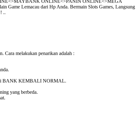
NLINE<>MAYBANK ONLINE<>PANIN ONLINE<>MEGA
ain Game Lemacau dari Hp Anda. Bermain Slots Games, Langsung
!! ..
n. Cara melakukan penarikan adalah :
anda.
ampai BANK KEMBALI NORMAL.
ening yang berbeda.
at.