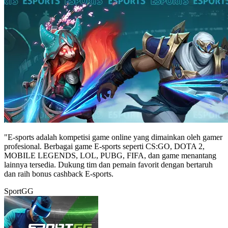
"E-sports adalah kompetisi game online yang dimainkan oleh gamer
profesional. Berbagai game E-sports seperti CS:GO, DOTA 2,
MOBILE LEGENDS, LOL, PUBG, FIFA, dan game menantang
lainnya tersedia. Dukung tim dan pemain favorit dengan bertaruh
dan raih bonus cashback E-sports.
SportGG