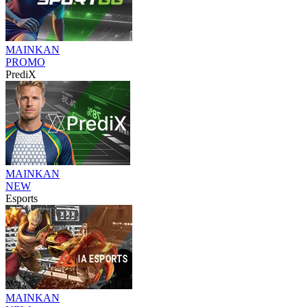
MAINKAN
PROMO
PrediX
MAINKAN
NEW
Esports
MAINKAN