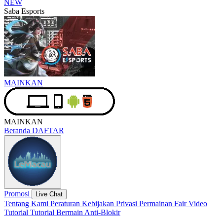
NEW
Saba Esports
MAINKAN
MAINKAN
Beranda
DAFTAR
Promosi
Live Chat
Tentang Kami
Peraturan
Kebijakan Privasi
Permainan Fair
Video
Tutorial
Tutorial Bermain
Anti-Blokir