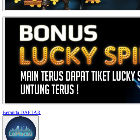
6
Asus ROG Flow X16
kecurangan. Bonus tidak akan diberikan apabila kedapatan
bertaruh di dua sisi / Bet kiri dan Kanan (SAFETYBET)
Bola Pertama
500.000
Bonus Rollingan 0.2% Akan dibagikan maksimal 1x24 jam
pada hari Senin setiap minggunya.
Keputusan Lemacau.com adalah Mutlak dan Final. Tidak
7
Lenovo LOQ AHID i7
dapat di ganggu gugat.
Bola Kedua
400.000
8
Apple iPad Air M3
Bola Ketiga
300.000
9
Xiaomi 15T Pro
Bola Keempat
200.000
10
Galaxy A56 5G
Beranda
DAFTAR
Bola Kelima
100.000
Lemacau.com memberikan BONUS untuk para member setia
Lemacau setiap harinya.
Untuk mendapatkan BINTANG MYSTERY BOX anda
Hanya dengan aktif bermain di Lemacau.com setiap keaktifan
11
INFINIX XPAD GT
diharuskan mencapai TURNOVER yang Telah ditentukan
anda mendapatkan bonus free spin berhadiah UANG