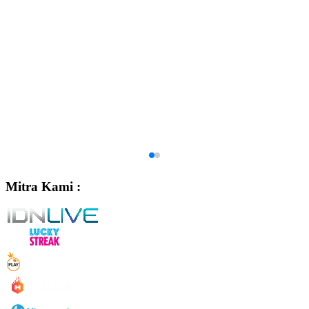
17
Infinix Hot 60 Pro
18
Infinix Note 50X
19
POCO M7
Mitra Kami :
20
Vivo Y19s GT 5G
21
Bonus Free Chip 2,000,000