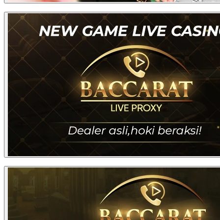
dengan atau tanpa pemberitahuan sebelumnya.
Keputusan kami untuk promo ini adalah Mutlak dan tidak
Apabila ditemukan adanya kecurangan atau pelanggaran
dapat di Ganggu Gugat.
Bonus Absensi 3% Dari Total Nilai Deposit
terhadap ketentuan yang berlaku, KAMI berhak membatalkan
Rp
301 - 500
Rp 75.000
200
status pemenang dan hadiah akan dinyatakan hangus.
15.000.000
Seluruh keputusan KAMI bersifat MUTLAK dan TIDAK
Deposit dan bermain setiap hari (7 Hari Dalam 1 Minggu
DAPAT DIGANGGU GUGAT.
Penuh)
Rp
501 - 800
Waktu untuk melakukan Deposit yaitu Senin – Minggu (Start
Rp 50.000
300
15.000.000
00:00 AM – 23:59 AM).
Murni melakukan Deposit setiap hari
Total TO (Turn Over) yang harus dicapai yaitu 3x dari total
Rp
TOTAL
800
nilai Deposit Anda dalam 1 Minggu.
97.500.000
Contoh Perhitungan : Total Deposit Anda Dalam 1 Minggu
Misalnya Rp 5.000.000 X 3 = Total TO 15.000.000Total
depo = 5.000.0000 X 3% = Rp 150.000 (Bonus Yang Anda
Dapatkan).
Player yang berhak mendapatkan bonus absensi adalah semua
player yang totalan dalam 1 minggu dengan status KALAH
Promo ini berlaku untuk semua permainan slot.
Bonus ini tidak dapat digabungkan dengan promo
Seluruh Pemain Berhak Mengikuti Promosi ini.
lainnya(Kecuali Cashback Mingguan)
Periode Turnamen mulai dari tanggal 28 Juli s/d 16 Agustus
Minimal bonus yang Kami berikan adalah sebesar Rp 10.000.
2026.
Maksimal bonus yang Kami berikan adalah sebesar Rp
Total 800 Pemain dengan nilai Turnover tertinggi akan keluar
10.000.000.
Basic
7.000.000 : 350.000
menjadi pemenang.
Untuk mengikuti promo ini WAJIB Untuk KONFIRMASI
Kupon
= 20 Kupon
Turnover Pemenang dihitung dari Semua Game yang di
terlebih dahulu kepada CS LEMACAU