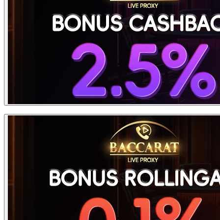
diganggu gugat.
KLIK
DISINI