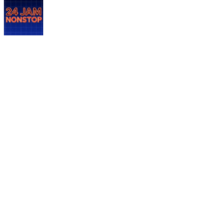
43
Bonus Free Chip 600,000
44
Bonus Free Chip 550,000
45
Bonus Free Chip 500,000
46
Bonus Free Chip 450,000
47
Bonus Free Chip 400,000