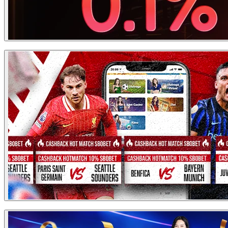
Hadiah Periode Ke 1, 2, 3
JUARA
HADIAH