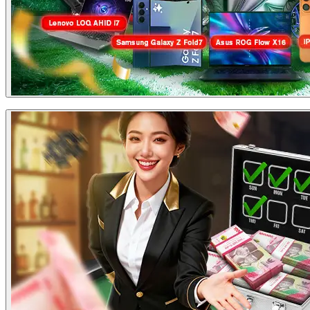
Rp
Rp
161 - 260
Rp 25.000
100
21 - 35
Rp 500.000
15
Merchandise akan muncul di DewaFortune atau Lucky Spin
2.500.000
7.500.000
mulai tanggal 9 Maret
2026
.
Event ini GRATIS tanpa di pungut biaya apapun.
Untuk Pemenang wajib mengisi form Claim yang tersedia di
Rp
Rp
TOTAL
260
36 - 55
Rp 250.000
20
dalam menu BONUS, Form Claim akan hilang dalam kurun
42.000.000
5.000.000
waktu
3
x24 setelah event ini berakhir.
Jika lewat
3
x24 jam setelah menang Merchandise di Lucky
Spin dan member tidak melakukan Claim di menu BONUS
Rp
56 - 80
Rp 200.000
25
maka bonus tersebut HANGUS.
5.000.000
MERDEKA LUCKYDRAW FESTIVAL OF
Pemenang Merchandise di wajibkan melakukan pengisian
CHAMPIONS 2026 berlaku untuk semua pemain yang telah
data pengiriman dengan lengkap dan benar sesuai KTP (
Rp
memenuhi syarat sebagai pemenang pada Turnamen Turnover
VALID ) untuk pengiriman Merchandise.
81 - 110
Rp 175.000
30
5.250.000
periode sebelumnya.
Pengiriman Merchandise akan di kirimkan paling lambat 14
Pemenang akan dipilih dari pemain yang telah menjadi
hari kerja setelah member melakukan claim (Tergantung
pemenang pada Turnamen Turnover periode sebelumnya.
Kondisi Stock Barang & Jasa pengiriman).
Segala bentuk
Rp
Pengundian akan dilakukan secara LIVE pada 19 Agustus
keterlambatan dalam proses pengiriman diluar tanggung
111 - 150
Rp 150.000
40
6.000.000
2026 pukul 20:00 WIB dan dapat disaksikan melalui menu
jawab pihak Kami.)
KOTAK BONUS, lalu pilih MERDEKA LUCKYDRAW
Bonus akan dibatalkan apabila terdapat melakukan Taruhan 2
FESTIVAL OF CHAMPIONS 2026.
sisi (safety bet). Dan apabila ditemukan adanya indikasi
Rp
Total 260 pemain akan menajadi pemenang pada Event ini.
kecurangan, Bonus Hunter, dan Kesamaan IP maka Kami
151 - 200
Rp 125.000
50
6.250.000
Hadiah akan dikirim secara otomatis ke akun pemenang
berhak menarik bonus yang telah diberikan.
maksimal 1 jam setelah acara LIVE berakhir.
Kami berhak untuk mengubah, menolak, membatalkan atau
KAMI berhak untuk memodifikasi, mengubah,
menutup semua promosi sesuai dengan ketentuan yang
Rp
201 - 300
Rp 100.000
100
menghentikan, atau mengakhiri promosi ini sewaktu-waktu
berlaku tanpa ada pemberitahuan sebelumnya.
10.000.000