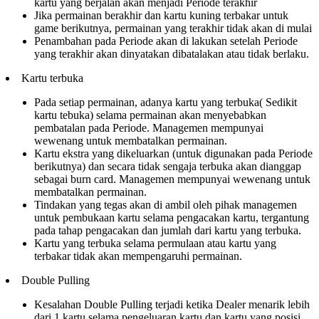
kartu yang berjalan akan menjadi Periode terakhir
Jika permainan berakhir dan kartu kuning terbakar untuk
game berikutnya, permainan yang terakhir tidak akan di mulai
Penambahan pada Periode akan di lakukan setelah Periode
yang terakhir akan dinyatakan dibatalakan atau tidak berlaku.
Kartu terbuka
Pada setiap permainan, adanya kartu yang terbuka( Sedikit
kartu tebuka) selama permainan akan menyebabkan
pembatalan pada Periode. Managemen mempunyai
wewenang untuk membatalkan permainan.
Kartu ekstra yang dikeluarkan (untuk digunakan pada Periode
berikutnya) dan secara tidak sengaja terbuka akan dianggap
sebagai burn card. Managemen mempunyai wewenang untuk
membatalkan permainan.
Tindakan yang tegas akan di ambil oleh pihak managemen
untuk pembukaan kartu selama pengacakan kartu, tergantung
pada tahap pengacakan dan jumlah dari kartu yang terbuka.
Kartu yang terbuka selama permulaan atau kartu yang
terbakar tidak akan mempengaruhi permainan.
Double Pulling
Kesalahan Double Pulling terjadi ketika Dealer menarik lebih
dari 1 kartu selama pengeluaran kartu dan kartu yang posisi