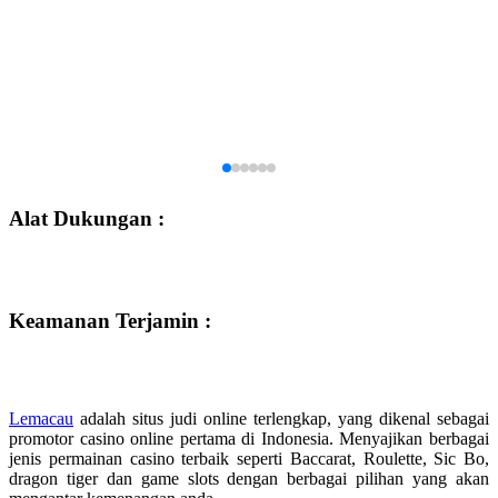
Alat Dukungan :
Keamanan Terjamin :
Lemacau
adalah situs judi online terlengkap, yang dikenal sebagai
promotor casino online pertama di Indonesia. Menyajikan berbagai
jenis permainan casino terbaik seperti Baccarat, Roulette, Sic Bo,
dragon tiger dan game slots dengan berbagai pilihan yang akan