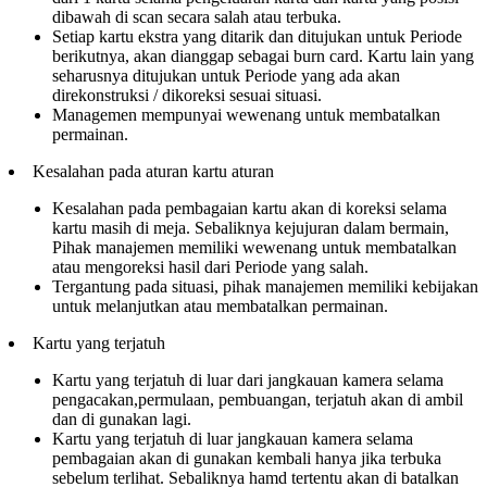
dibawah di scan secara salah atau terbuka.
Setiap kartu ekstra yang ditarik dan ditujukan untuk Periode
berikutnya, akan dianggap sebagai burn card. Kartu lain yang
seharusnya ditujukan untuk Periode yang ada akan
direkonstruksi / dikoreksi sesuai situasi.
Managemen mempunyai wewenang untuk membatalkan
permainan.
Kesalahan pada aturan kartu aturan
Kesalahan pada pembagaian kartu akan di koreksi selama
kartu masih di meja. Sebaliknya kejujuran dalam bermain,
Pihak manajemen memiliki wewenang untuk membatalkan
atau mengoreksi hasil dari Periode yang salah.
Tergantung pada situasi, pihak manajemen memiliki kebijakan
untuk melanjutkan atau membatalkan permainan.
Kartu yang terjatuh
Kartu yang terjatuh di luar dari jangkauan kamera selama
pengacakan,permulaan, pembuangan, terjatuh akan di ambil
dan di gunakan lagi.
Kartu yang terjatuh di luar jangkauan kamera selama
pembagaian akan di gunakan kembali hanya jika terbuka
sebelum terlihat. Sebaliknya hamd tertentu akan di batalkan