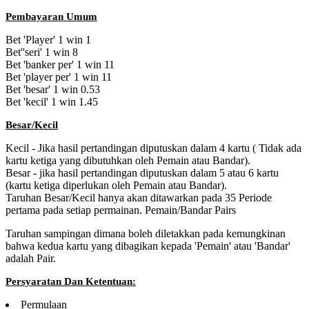
Pembayaran Umum
Bet 'Player' 1 win 1
Bet''seri' 1 win 8
Bet 'banker per' 1 win 11
Bet 'player per' 1 win 11
Bet 'besar' 1 win 0.53
Bet 'kecil' 1 win 1.45
Besar/Kecil
Kecil - Jika hasil pertandingan diputuskan dalam 4 kartu ( Tidak ada
kartu ketiga yang dibutuhkan oleh Pemain atau Bandar).
Besar - jika hasil pertandingan diputuskan dalam 5 atau 6 kartu
(kartu ketiga diperlukan oleh Pemain atau Bandar).
Taruhan Besar/Kecil hanya akan ditawarkan pada 35 Periode
pertama pada setiap permainan. Pemain/Bandar Pairs
Taruhan sampingan dimana boleh diletakkan pada kemungkinan
bahwa kedua kartu yang dibagikan kepada 'Pemain' atau 'Bandar'
adalah Pair.
Persyaratan Dan Ketentuan:
Permulaan