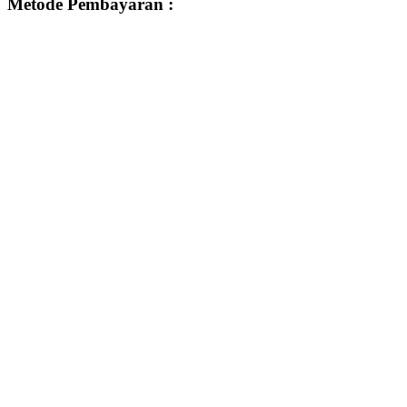
Metode Pembayaran :