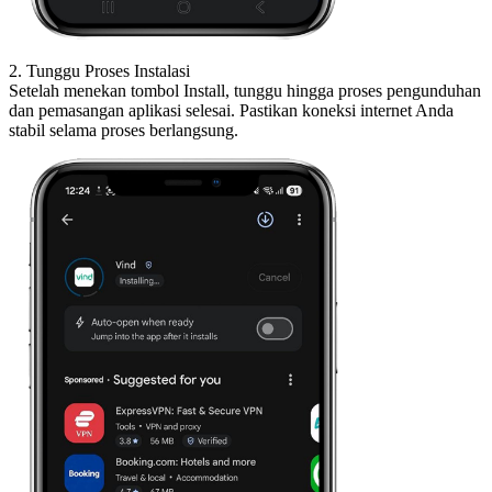
2. Tunggu Proses Instalasi
Setelah menekan tombol Install, tunggu hingga proses pengunduhan
dan pemasangan aplikasi selesai. Pastikan koneksi internet Anda
stabil selama proses berlangsung.