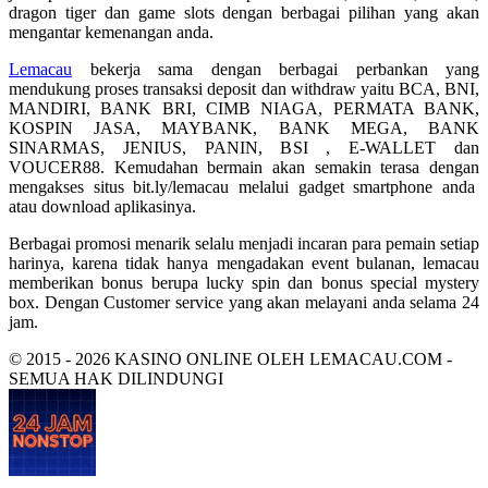
dragon tiger dan game slots dengan berbagai pilihan yang akan
mengantar kemenangan anda.
Lemacau
bekerja sama dengan berbagai perbankan yang
mendukung proses transaksi deposit dan withdraw yaitu BCA, BNI,
MANDIRI, BANK BRI, CIMB NIAGA, PERMATA BANK,
KOSPIN JASA, MAYBANK, BANK MEGA, BANK
SINARMAS, JENIUS, PANIN, BSI , E-WALLET dan
VOUCER88. Kemudahan bermain akan semakin terasa dengan
mengakses situs bit.ly/lemacau melalui gadget smartphone anda
atau download aplikasinya.
Berbagai promosi menarik selalu menjadi incaran para pemain setiap
harinya, karena tidak hanya mengadakan event bulanan, lemacau
memberikan bonus berupa lucky spin dan bonus special mystery
box. Dengan Customer service yang akan melayani anda selama 24
jam.
© 2015 - 2026 KASINO ONLINE OLEH LEMACAU.COM -
SEMUA HAK DILINDUNGI