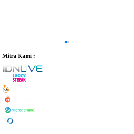
Mitra Kami :