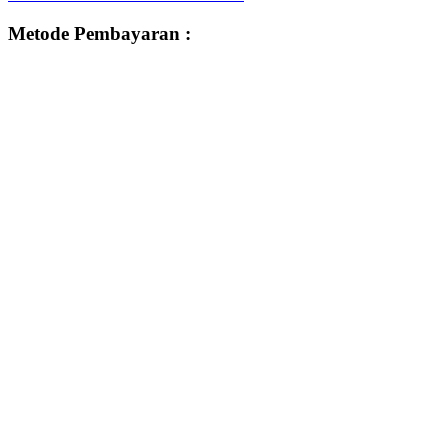
Metode Pembayaran :