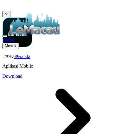
✕
Daftar
Masuk
lemacau
Beranda
Aplikasi Mobile
Download