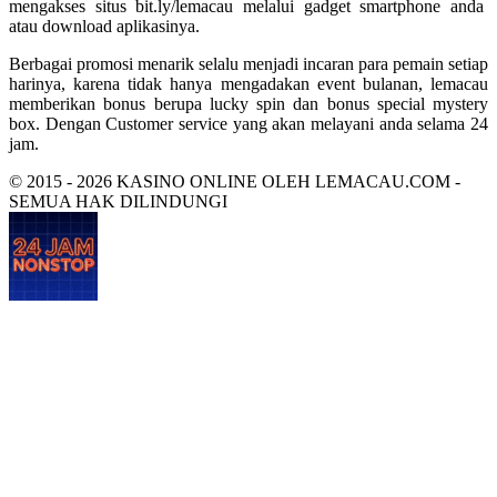
mengakses situs bit.ly/lemacau melalui gadget smartphone anda
atau download aplikasinya.
Berbagai promosi menarik selalu menjadi incaran para pemain setiap
harinya, karena tidak hanya mengadakan event bulanan, lemacau
memberikan bonus berupa lucky spin dan bonus special mystery
box. Dengan Customer service yang akan melayani anda selama 24
jam.
© 2015 - 2026 KASINO ONLINE OLEH LEMACAU.COM -
SEMUA HAK DILINDUNGI