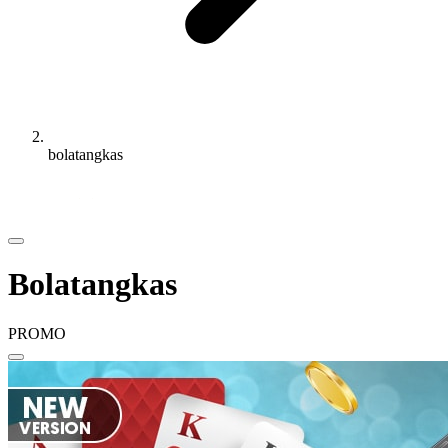
bolatangkas
Bolatangkas
PROMO