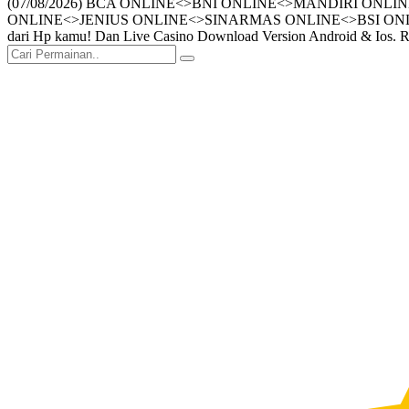
(07/08/2026)
BCA ONLINE<>BNI ONLINE<>MANDIRI ONLI
ONLINE<>JENIUS ONLINE<>SINARMAS ONLINE<>BSI O
dari Hp kamu! Dan Live Casino Download Version Android & Ios.