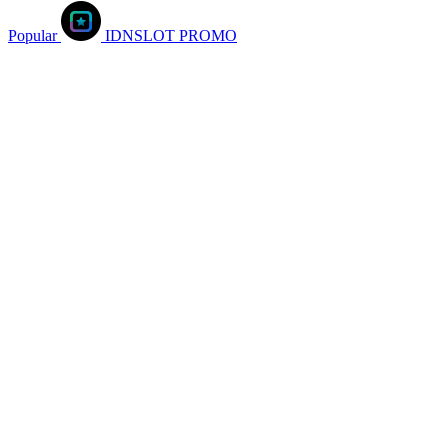
Popular
IDNSLOT
PROMO