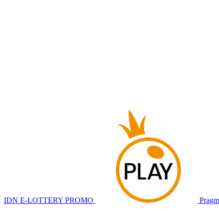
IDN E-LOTTERY
PROMO
Pragm