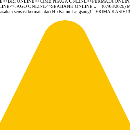
NE<>BRI ONLINE<>CIMB NIAGA ONLINE<>PERMATA ONL
NLINE<>JAGO ONLINE<>SEABANK ONLINE ..
(07/08/2026)
M
 Rasakan sensasi bermain dari Hp Kamu Langsung!!TERIMA KASIH!!