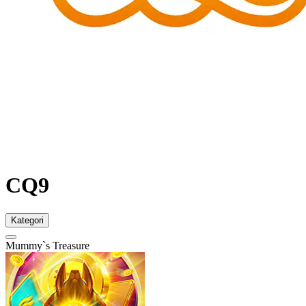
CQ9
Kategori
Mummy`s Treasure