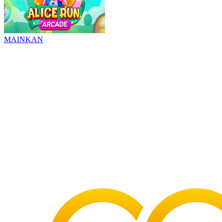
MAINKAN