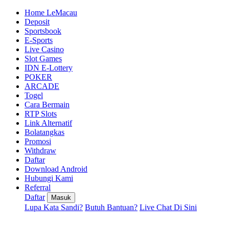
Home LeMacau
Deposit
Sportsbook
E-Sports
Live Casino
Slot Games
IDN E-Lottery
POKER
ARCADE
Togel
Cara Bermain
RTP Slots
Link Alternatif
Bolatangkas
Promosi
Withdraw
Daftar
Download Android
Hubungi Kami
Referral
Daftar
Masuk
Lupa Kata Sandi?
Butuh Bantuan?
Live Chat Di Sini