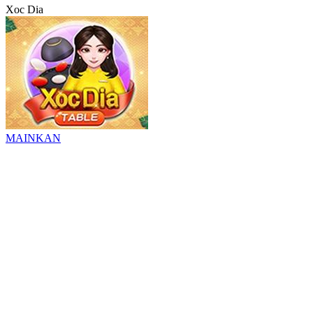
Xoc Dia
MAINKAN