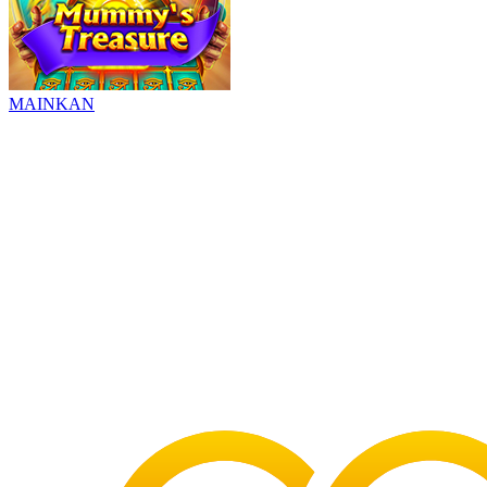
MAINKAN