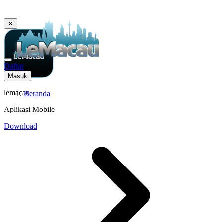
✕
Daftar
Masuk
lemacau
Beranda
Aplikasi Mobile
Download