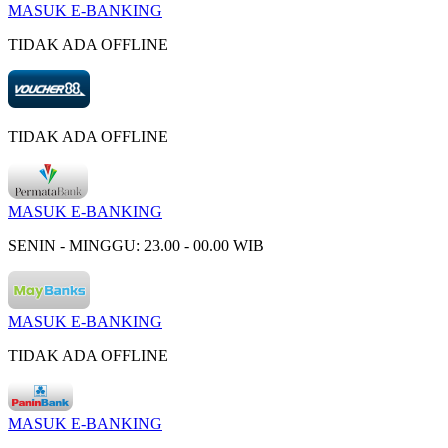
MASUK E-BANKING
TIDAK ADA OFFLINE
TIDAK ADA OFFLINE
MASUK E-BANKING
SENIN - MINGGU: 23.00 - 00.00 WIB
MASUK E-BANKING
TIDAK ADA OFFLINE
MASUK E-BANKING