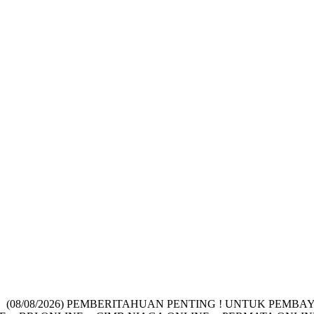
..
(08/08/2026)
PEMBERITAHUAN PENTING ! UNTUK PEMBAYA