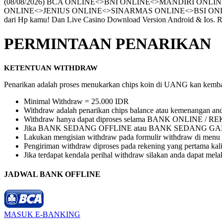
(08/08/2026)
BCA ONLINE<>BNI ONLINE<>MANDIRI ONLI
ONLINE<>JENIUS ONLINE<>SINARMAS ONLINE<>BSI O
dari Hp kamu! Dan Live Casino Download Version Android & Ios.
PERMINTAAN PENARIKAN
KETENTUAN WITHDRAW
Penarikan adalah proses menukarkan chips koin di UANG kan kembali 
Minimal Withdraw = 25.000 IDR
Withdraw adalah penarikan chips balance atau kemenangan anda
Withdraw hanya dapat diproses selama BANK ONLINE / REK 
Jika BANK SEDANG OFFLINE atau BANK SEDANG GANGGUA
Lakukan mengisian withdraw pada formulir withdraw di men
Pengiriman withdraw diproses pada rekening yang pertama kali 
Jika terdapat kendala perihal withdraw silakan anda dapat m
JADWAL BANK OFFLINE
MASUK E-BANKING