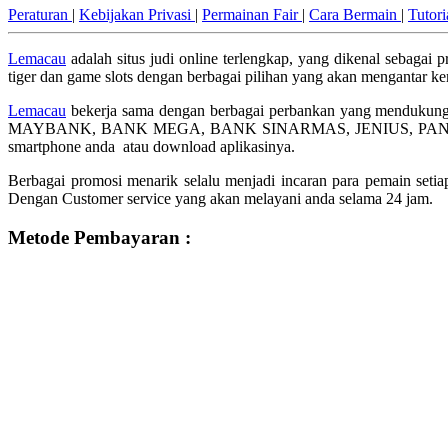
Peraturan
|
Kebijakan Privasi
|
Permainan Fair
|
Cara Bermain
|
Tutori
Lemacau
adalah situs judi online terlengkap, yang dikenal sebagai 
tiger dan game slots dengan berbagai pilihan yang akan mengantar 
Lemacau
bekerja sama dengan berbagai perbankan yang mendu
MAYBANK, BANK MEGA, BANK SINARMAS, JENIUS, PANIN, BSI ,
smartphone anda atau download aplikasinya.
Berbagai promosi menarik selalu menjadi incaran para pemain seti
Dengan Customer service yang akan melayani anda selama 24 jam.
Metode Pembayaran :