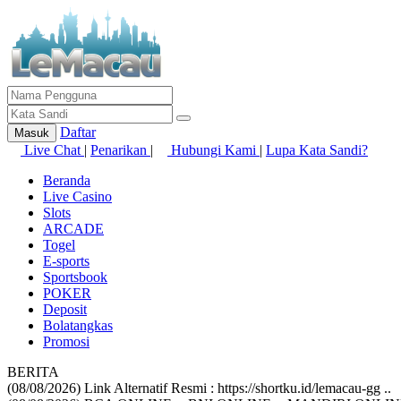
Daftar
Masuk
Live Chat
|
Penarikan
|
Hubungi Kami
|
Lupa Kata Sandi?
Beranda
Live Casino
Slots
ARCADE
Togel
E-sports
Sportsbook
POKER
Deposit
Bolatangkas
Promosi
BERITA
(08/08/2026)
Link Alternatif Resmi : https://shortku.id/lemacau-gg 