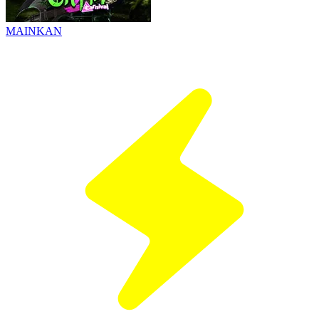
MAINKAN