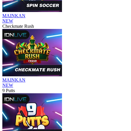
MAINKAN
NEW
Checkmate Rush
MAINKAN
NEW
9 Putts