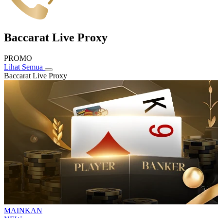
Baccarat Live Proxy
PROMO
Lihat Semua
Baccarat Live Proxy
MAINKAN