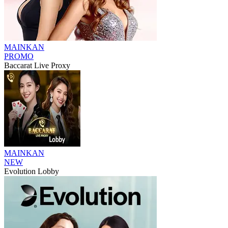
MAINKAN
PROMO
Baccarat Live Proxy
MAINKAN
NEW
Evolution Lobby