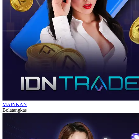
MAINKAN
Bolatangkas