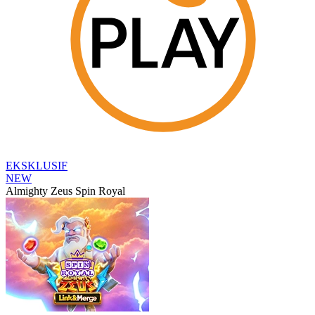
EKSKLUSIF
NEW
Almighty Zeus Spin Royal