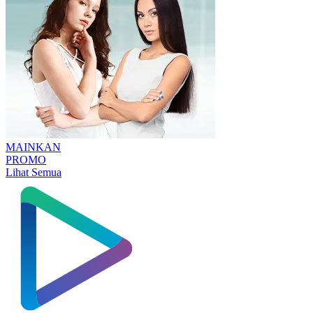
MAINKAN
PROMO
Lihat Semua