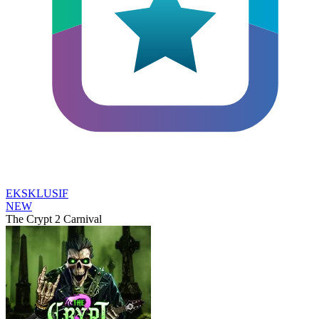
EKSKLUSIF
NEW
The Crypt 2 Carnival