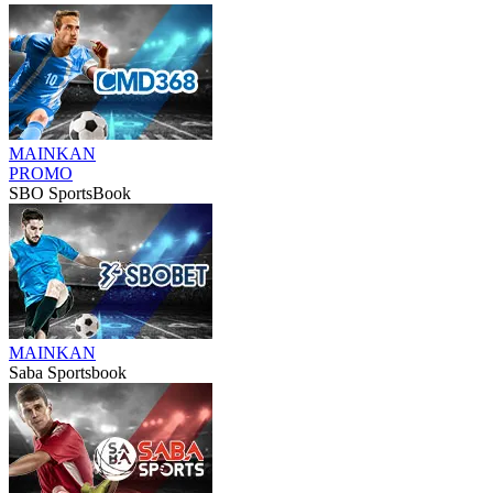
MAINKAN
PROMO
SBO SportsBook
MAINKAN
Saba Sportsbook