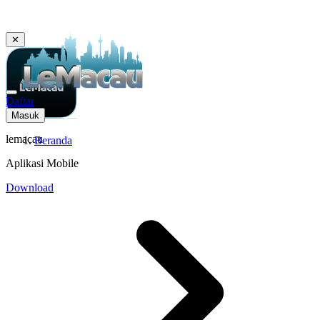
✕
Daftar
Masuk
lemacau
Beranda
Aplikasi Mobile
Download