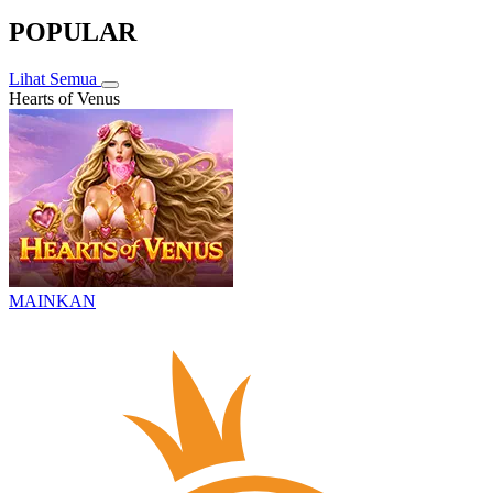
POPULAR
Lihat Semua
Hearts of Venus
MAINKAN