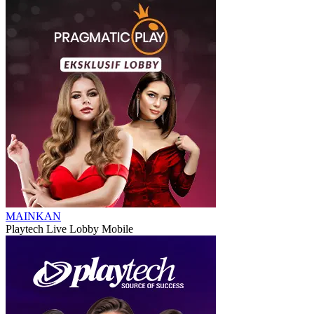
MAINKAN
Playtech Live Lobby Mobile