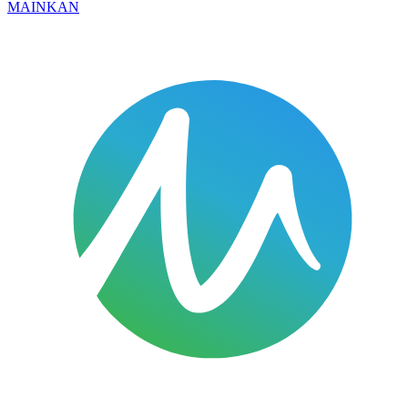
MAINKAN