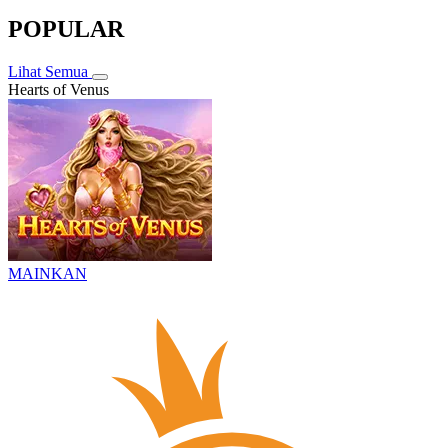
POPULAR
Lihat Semua
Hearts of Venus
MAINKAN