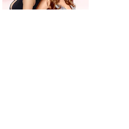
MAINKAN
PROMO
Baccarat Live Proxy
MAINKAN
NEW
Evolution Lobby