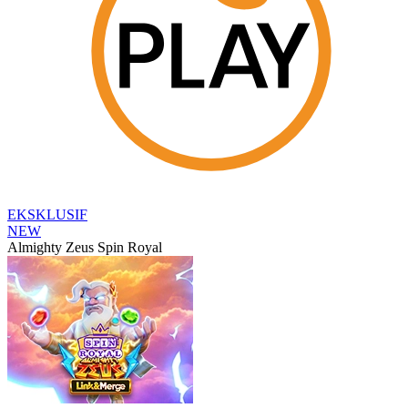
EKSKLUSIF
NEW
Almighty Zeus Spin Royal