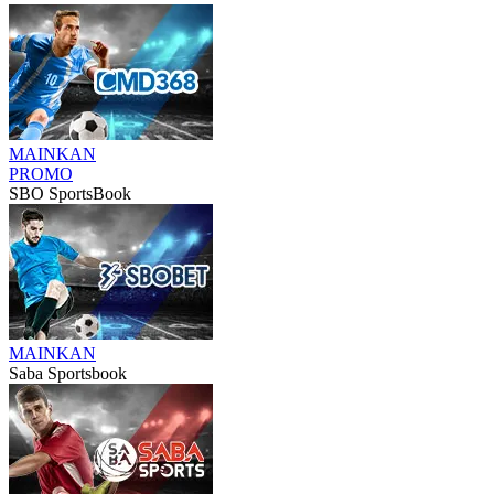
MAINKAN
PROMO
SBO SportsBook
MAINKAN
Saba Sportsbook