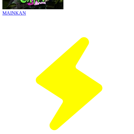
MAINKAN