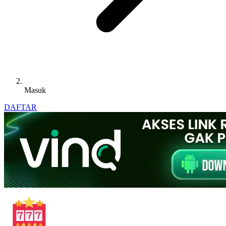
Masuk
DAFTAR