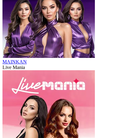
MAINKAN
Live Mania