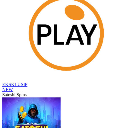
EKSKLUSIF
NEW
Satoshi Spins