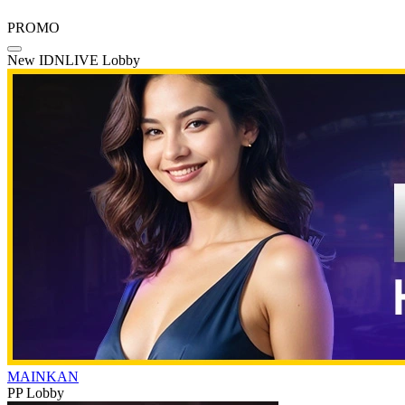
PROMO
New IDNLIVE Lobby
MAINKAN
PP Lobby